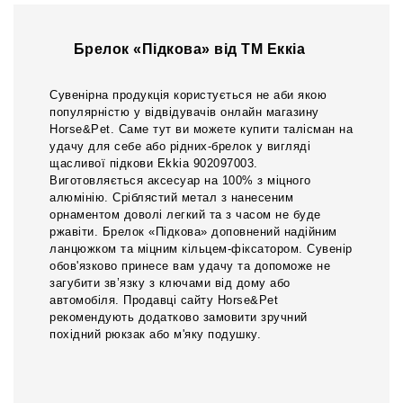
Брелок «Підкова» від ТМ Еккіа
Сувенірна продукція користується не аби якою
популярністю у відвідувачів онлайн магазину
Horse&Pet. Саме тут ви можете купити талісман на
удачу для себе або рідних-брелок у вигляді
щасливої підкови Ekkia 902097003.
Виготовляється аксесуар на 100% з міцного
алюмінію. Сріблястий метал з нанесеним
орнаментом доволі легкий та з часом не буде
ржавіти. Брелок «Підкова» доповнений надійним
ланцюжком та міцним кільцем-фіксатором. Сувенір
обов'язково принесе вам удачу та допоможе не
загубити зв’язку з ключами від дому або
автомобіля. Продавці сайту Horse&Pet
рекомендують додатково замовити зручний
похідний рюкзак або м'яку подушку.