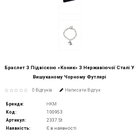
Браслет З Підвіскою «Коник» З Нержавіючої Сталі У
Вишуканому Чорному Футлярі
0 Відгуків
Написати Відгук
Бренди:
HKM
Код:
100953
Артикул:
2337.St
Наявність:
Є в наявності