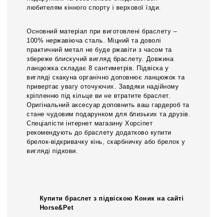
любителям кінного спорту і верхової їзди.
Основний матеріал при виготовлені браслету –
100% нержавіюча сталь. Міцний та доволі
практичний метал не буде ржавіти з часом та
збереже блискучий вигляд браслету. Довжина
ланцюжка складає 8 сантиметрів. Підвіска у
вигляді скакуна органічно доповнює ланцюжок та
привертає увагу оточуючих. Завдяки надійному
кріпленню під кільце ви не втратите браслет.
Оригінальний аксесуар доповнить ваш гардероб та
стане чудовим подарунком для близьких та друзів.
Спеціалісти інтернет магазину Хорсіпет
рекомендують до браслету додатково купити
брелок-відкривачку кінь, скарбничку або брелок у
вигляді підкови.
Купити браслет з підвіскою Коник на сайті
Horse&Pet