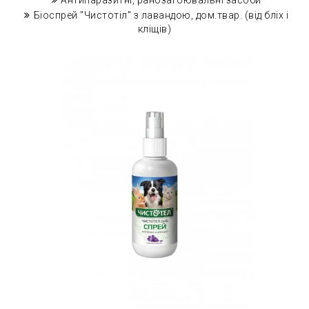
Антипаразитні, ранозагоювальні засоби
Біоспрей "Чистотіл" з лавандою, дом.твар. (від бліх і
кліщів)