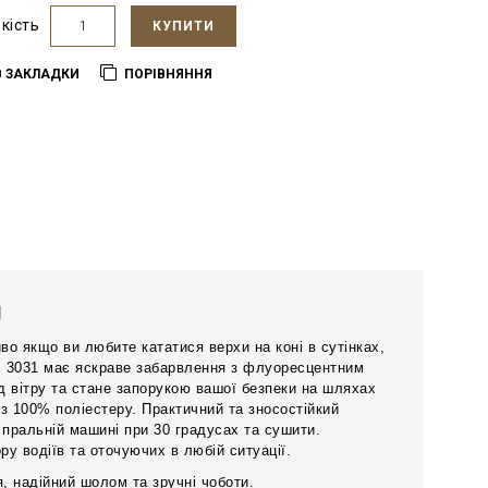
ькість
КУПИТИ
В ЗАКЛАДКИ
ПОРІВНЯННЯ
М
о якщо ви любите кататися верхи на коні в сутінках,
М 3031 має яскраве забарвлення з флуоресцентним
ід вітру та стане запорукою вашої безпеки на шляхах
з 100% поліестеру. Практичний та зносостійкий
 пральній машині при 30 градусах та сушити.
у водіїв та оточуючих в любій ситуації.
, надійний шолом та зручні чоботи.