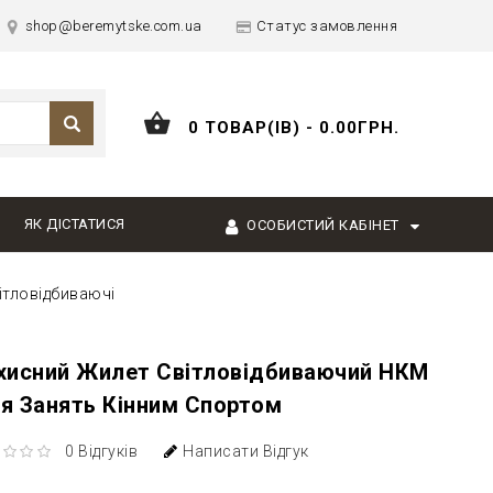
shop@beremytske.com.ua
Статус замовлення
0 ТОВАР(ІВ) - 0.00ГРН.
ЯК ДІСТАТИСЯ
ОСОБИСТИЙ КАБІНЕТ
ітловідбиваючі
хисний Жилет Світловідбиваючий НКМ
я Занять Кінним Спортом
0 Відгуків
Написати Відгук