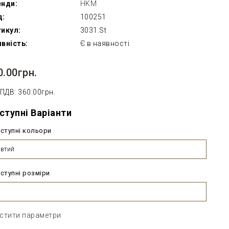
енди:
HKM
д:
100251
икул:
3031.St
вність:
Є в наявності
0.00грн.
 ПДВ: 360.00грн.
ступні Варіанти
ступні кольори
втий
ступні розміри
стити параметри