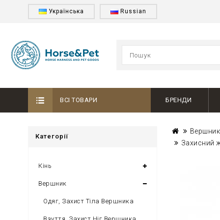
Українська
Russian
ВСІ ТОВАРИ
БРЕНДИ
Вершни
Категорії
Захисний 
Кінь
Вершник
Одяг, Захист Тіла Вершника
Взуття, Захист Ніг Вершника