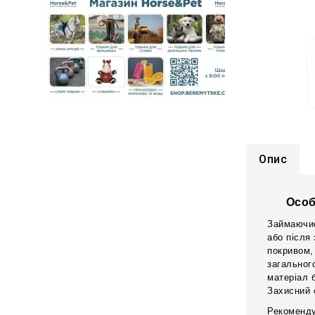
Опис
Особ
Займаючис
або після
покривом,
загальног
матеріал 
Захисний 
Рекоменду