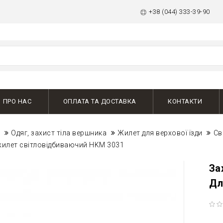
+38 (044) 333-39-90
ПРО НАС
ОПЛАТА ТА ДОСТАВКА
КОНТАКТИ
к
Одяг, захист тіла вершника
Жилет для верхової їзди
Св
жилет світловідбиваючий HKM 3031
За
Дл