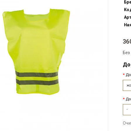
Бр
Ко
Арт
Ная
36
Без
До
До
жо
До
-
Очи