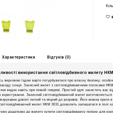
Кіл
Характеристики
Відгуків (0)
ливості використання світловідбивного жилету НК
ь верховою їздою варто потурбуватися про власну безпеку, особлив
 заходу сонця. Захисний жилет з світловідбиваючими полосами НК
 яке видно навіть при повній темряві. Простий одяг захистить вас в
о користування. Захисний світловідбиваючий жилет виготовляється 
безрукавки доволі легкий та міцний до розривів. Його можна прати в
світловідбиваючий жилет НКМ 3031 дозволить залишатися в полі зор
ємо додатково до жилету купити світловідбиваючу попону для коня