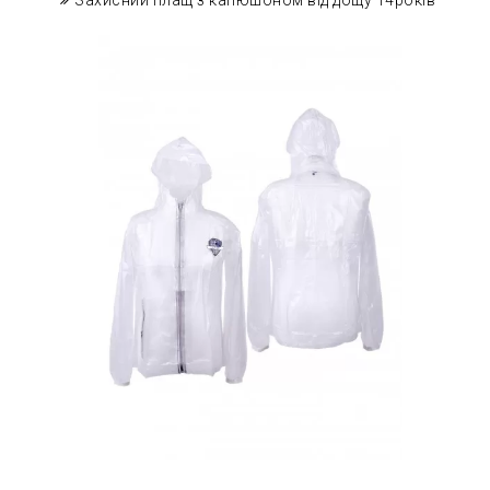
Захисний плащ з капюшоном від дощу 14років