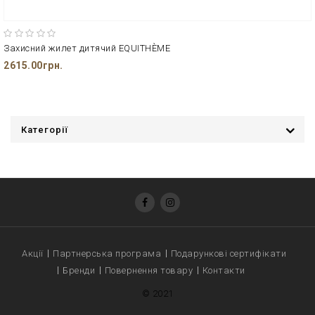
Захисний жилет дитячий EQUITHÈME
2615.00грн.
Категорії
Акції
Партнерська програма
Подарункові сертифікати
Бренди
Повернення товару
Контакти
© 2021