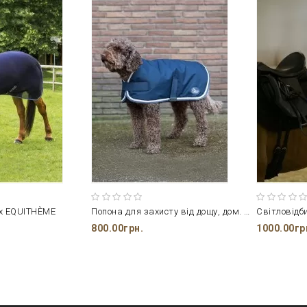
ах EQUITHÈME
Попона для захисту від дощу, дом. твар.
Світловідб
800.00грн.
1000.00гр