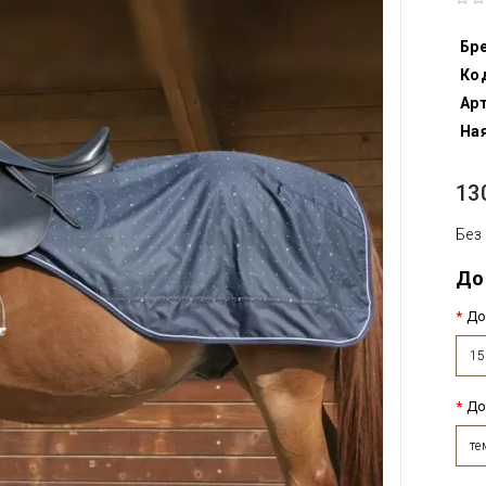
Бр
Ко
Арт
Ная
13
Без
До
До
1
До
те