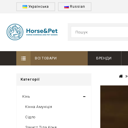
Українська
Russian
ВСІ ТОВАРИ
БРЕНДИ
Категорії
Кінь
Кінна Амуніція
Сідло
Захист Тіла Коня