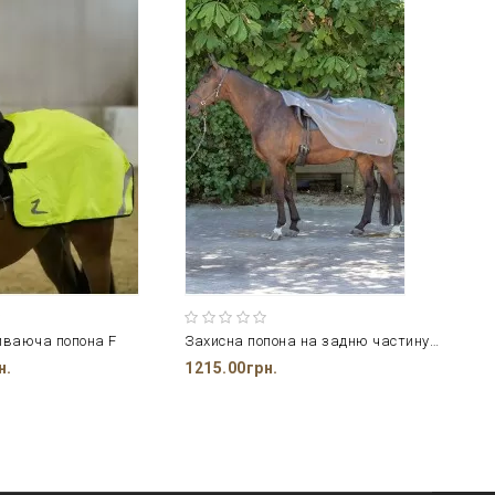
иваюча попона F
Захисна попона на задню частину коня
Попон
н.
1215.00грн.
1000.