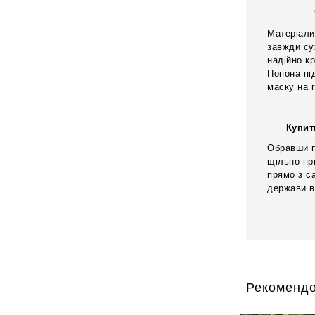
Матеріали
завжди су
надійно к
Попона пі
маску на 
Купит
Обравши п
щільно пр
прямо з с
держави в 
Рекомендо