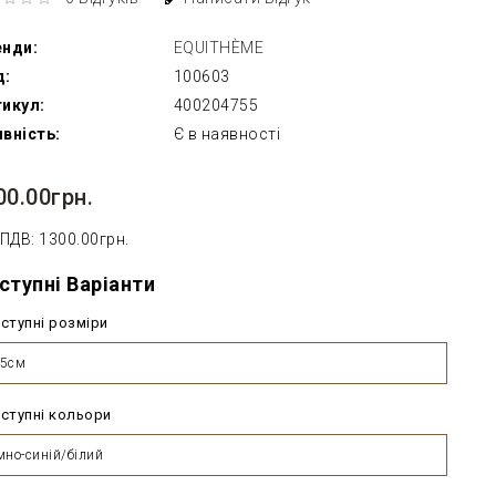
енди:
EQUITHÈME
д:
100603
икул:
400204755
вність:
Є в наявності
00.00грн.
 ПДВ: 1300.00грн.
ступні Варіанти
ступні розміри
55см
ступні кольори
мно-синій/білий