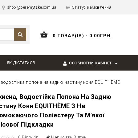
shop@beremytske.com.ua
Статус замовлення
0 ТОВАР(ІВ) - 0.00ГРН.
ЯК ДІСТАТИСЯ
ОСОБИСТИЙ КАБІНЕТ
 водостійка попона на задню частину коня EQUITHÈME
хисна, Водостійка Попона На Задню
стину Коня EQUITHÈME З Не
омокаючого Поліестеру Та М'якої
ісової Підкладки
0 Відгуків
Написати Відгук