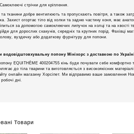
Самоклеючі стрічки для кріплення.
 та тканини добре вентилюють та пропускають повітря, а також за
ха. Захист огортає тіло від холки та задню частину коня, має анат
ріпиться за допомогою самоклеючих липучок на холці та на хвості 
дійде для дорослих скакунів, середніх та крупних порід. Фахівці м
голову, вуздечку або додаткову фурнітуру для попони.
и водовідштовхувальну попону Мініхорс з доставкою по Україн
опону EQUITHÈME 400204755 кінь буде почувати себе комфортно та 
илягає до тіла тварини та виготовляється з високоякісних матеріал
айту онлайн магазину Хорсіпет. Ми відправимо ваше замовлення Н
робочі дні.
вані Товари