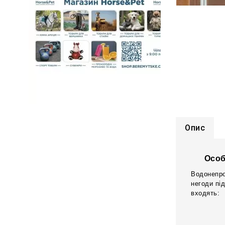
Опис
Особ
Водонепро
негоди пі
входять: