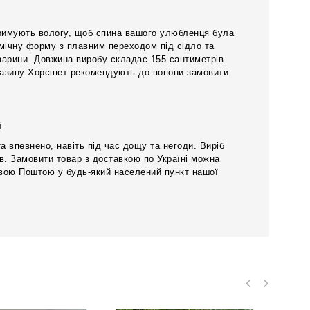
тримують вологу, щоб спина вашого улюбленця була
омічну форму з плавним переходом під сідло та
тварини. Довжина виробу складає 155 сантиметрів.
агазину Хорсіпет рекомендують до попони замовити
і
впевнено, навіть під час дощу та негоди. Виріб
ів. Замовити товар з доставкою по Україні можна
овою Поштою у будь-який населений пункт нашої