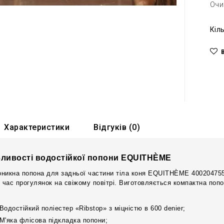
Очи
Кіл
Характеристики
Відгуків (0)
ливості водостійкої попони EQUITHÈME
никна попона для задньої частини тіла коня EQUITHÈME 400204755 
д час прогулянок на свіжому повітрі. Виготовляється компактна попон
Водостійкий поліестер «Ribstop» з міцністю в 600 denier;
М'яка флісова підкладка попони;