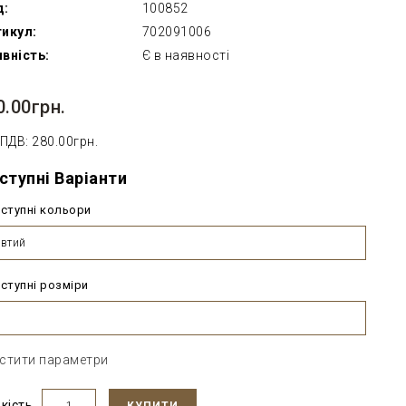
д:
100852
икул:
702091006
вність:
Є в наявності
0.00грн.
 ПДВ: 280.00грн.
ступні Варіанти
ступні кольори
втий
ступні розміри
стити параметри
ькість