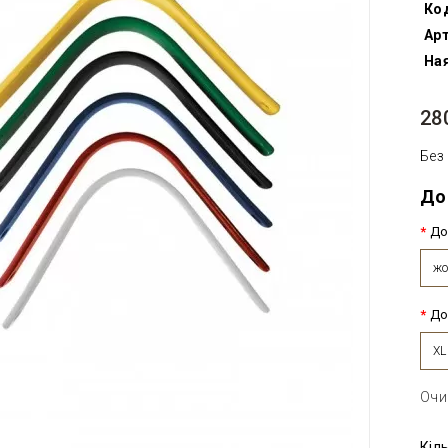
Ко
Арт
Ная
28
Без
До
До
жо
До
XL
Очи
Кіл