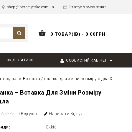
shop@beremytske.com.ua
Статус замовлення
0 ТОВАР(ІВ) - 0.00ГРН.
ЯК ДІСТАТИСЯ
ОСОБИСТИЙ КАБІНЕТ
нт сідла
Вставка / планка для зміни розміру сідла XL
анка – Вставка Для Зміни Розміру
дла
0 Відгуків
Написати Відгук
енди:
Ekkia