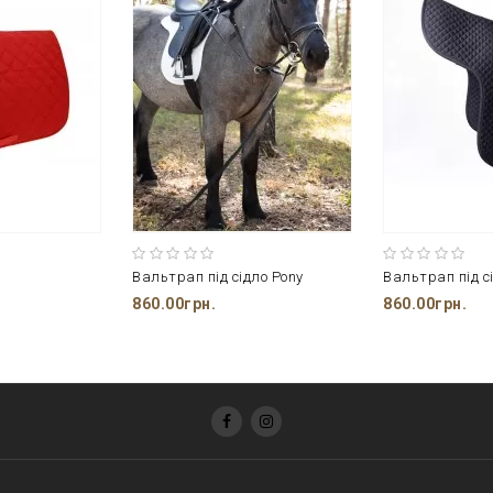
Вальтрап під сідло Pony
Вальтрап під с
860.00грн.
860.00грн.