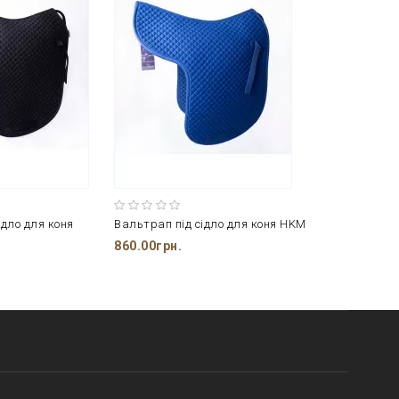
ідло для коня
Вальтрап під сідло для коня HKM
860.00грн.