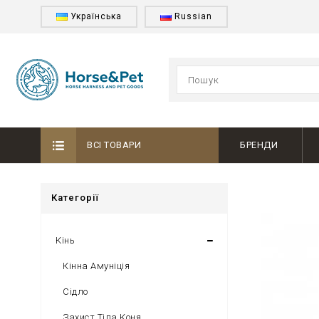
Українська
Russian
ВСІ ТОВАРИ
БРЕНДИ
Категорії
Кінь
Кінна Амуніція
Сідло
Захист Тіла Коня