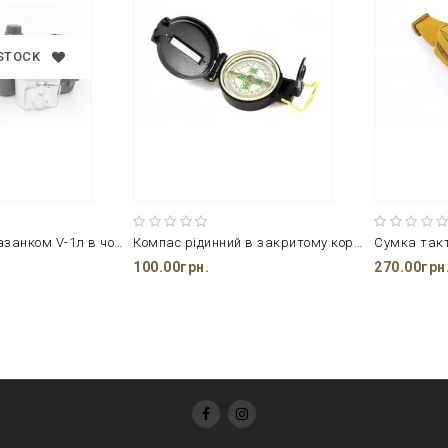
 STOCK
Набір фляга з казанком V-1л в чохлі
Компас рідинний в закритому корпусі
100.00грн.
270.00грн