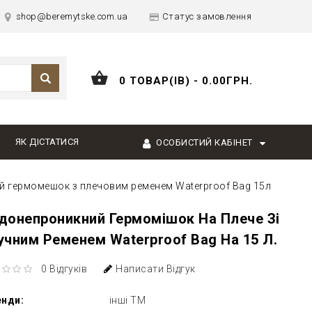
shop@beremytske.com.ua
Статус замовлення
0 ТОВАР(ІВ) - 0.00ГРН.
ЯК ДІСТАТИСЯ
ОСОБИСТИЙ КАБІНЕТ
 гермомешок з плечовим ременем Waterproof Bag 15л
донепроникний Гермомішок На Плече Зі
учним Ременем Waterproof Bag На 15 Л.
0 Відгуків
Написати Відгук
енди:
інші ТМ