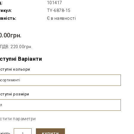
д:
101417
икул:
TY-6878-15
вність:
Є в наявності
0.00грн.
 ПДВ: 220.00грн.
ступні Варіанти
ступні кольори
асортименті
ступні розміри
л
стити параметри
ькість