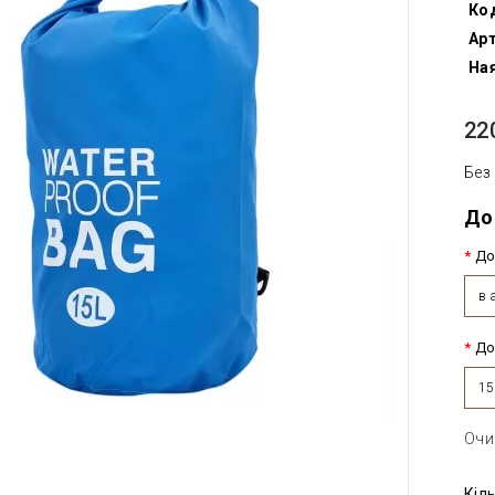
Ко
Арт
Ная
22
Без
До
До
в 
До
15
Очи
Кіл