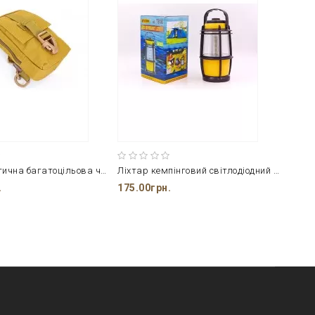
Сумка тактична багатоцільова через плече SILVER KNIGHT
Ліхтар кемпінговий світлодіодний перено. 16led
.
175.00грн.
190.0