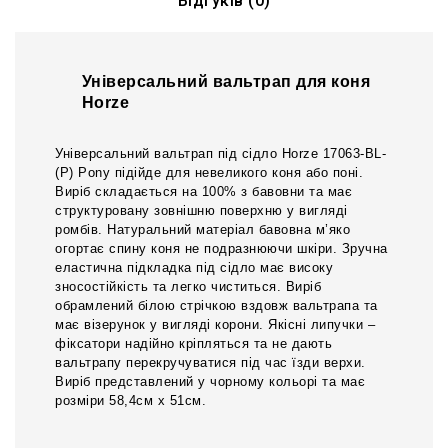
Відгуків (0)
Універсальний вальтрап для коня
Horze
Універсальний вальтрап під сідло Horze 17063-BL-
(P) Pony підійде для невеликого коня або поні.
Виріб складається на 100% з бавовни та має
структуровану зовнішню поверхню у вигляді
ромбів. Натуральний матеріал бавовна м’яко
огортає спину коня не подразнюючи шкіри. Зручна
еластична підкладка під сідло має високу
зносостійкість та легко чиститься. Виріб
обрамлений білою стрічкою вздовж вальтрапа та
має візерунок у вигляді корони. Якісні липучки –
фіксатори надійно кріпляться та не дають
вальтрапу перекручуватися під час їзди верхи.
Виріб представлений у чорному кольорі та має
розміри 58,4см х 51см.