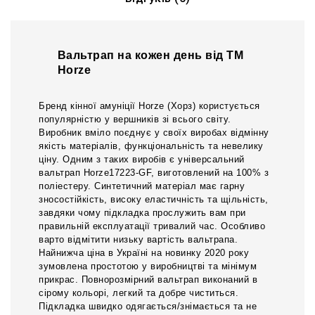
Вальтрап на кожен день від ТМ
Horze
Бренд кінної амуніції Horze (Хорз) користується
популярністю у вершників зі всього світу.
Виробник вміло поєднує у своїх виробах відмінну
якість матеріалів, функціональність та невелику
ціну. Одним з таких виробів є універсальний
вальтрап Horze17223-GF, виготовлений на 100% з
поліестеру. Синтетичний матеріал має гарну
зносостійкість, високу еластичність та щільність,
завдяки чому підкладка прослужить вам при
правильній експлуатації тривалий час. Особливо
варто відмітити низьку вартість вальтрапа.
Найнижча ціна в Україні на новинку 2020 року
зумовлена простотою у виробництві та мінімум
прикрас. Повнорозмірний вальтрап виконаний в
сірому кольорі, легкий та добре чиститься.
Підкладка швидко одягається/знімається та не