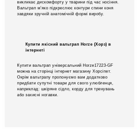
викликає дискомфорту у тварини під час носіння.
Вальтрап м’яко підкреслює контури спини коня
завдяки зручній анатомічній формі виробу.
Купити якісний вальтрап Horze (Хорз) в
інтернеті
Купити вальтрап універсальний Horze17223-GF
можна на сторінці інтернет магазину Хорсіпет.
Окрім вальтрапу пропонуємо вам додатково
придбати супутні товари для свого улюбленця,
наприклад: шкіряне сідло, корду для тренувань
або захисні ногавки.