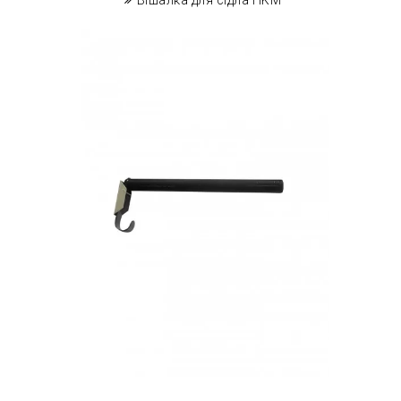
Вішалка для сідла HKM