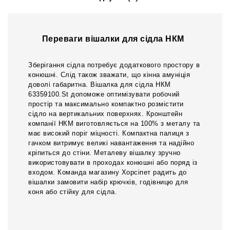
Переваги вішалки для сідла НКМ
Зберігання сідла потребує додаткового простору в
конюшні. Слід також зважати, що кінна амуніція
доволі габаритна. Вішалка для сідла НКМ
63359100.St допоможе оптимізувати робочий
простір та максимально компактно розмістити
сідло на вертикальних поверхнях. Кронштейн
компанії НКМ виготовляється на 100% з металу та
має високий поріг міцності. Компактна палиця з
гачком витримує великі навантаження та надійно
кріпиться до стіни. Металеву вішалку зручно
використовувати в проходах конюшні або поряд із
входом. Команда магазину Хорсіпет радить до
вішалки замовити набір крючків, годівницю для
коня або стійку для сідла.