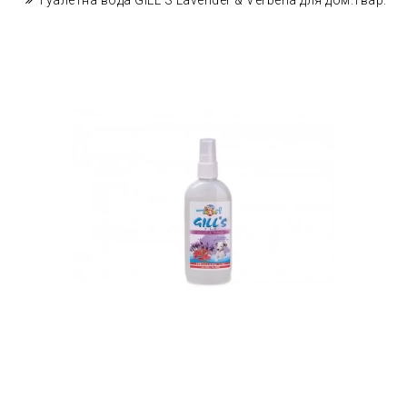
Туалетна вода GILL'S Lavender & Verbena для дом.твар.