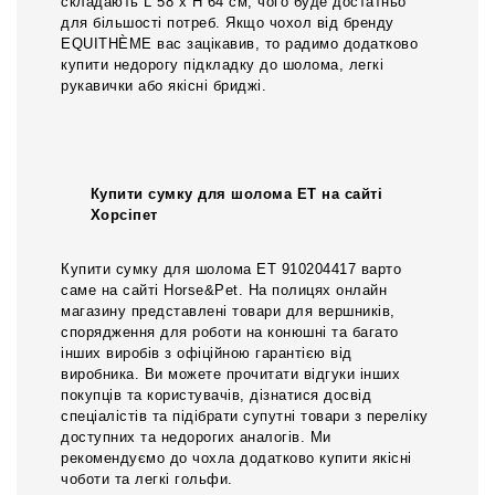
складають L 58 x H 64 см, чого буде достатньо
для більшості потреб. Якщо чохол від бренду
EQUITHÈME вас зацікавив, то радимо додатково
купити недорогу підкладку до шолома, легкі
рукавички або якісні бриджі.
Купити сумку для шолома ЕТ на сайті
Хорсіпет
Купити сумку для шолома ЕТ 910204417 варто
саме на сайті Horse&Pet. На полицях онлайн
магазину представлені товари для вершників,
спорядження для роботи на конюшні та багато
інших виробів з офіційною гарантією від
виробника. Ви можете прочитати відгуки інших
покупців та користувачів, дізнатися досвід
спеціалістів та підібрати супутні товари з переліку
доступних та недорогих аналогів. Ми
рекомендуємо до чохла додатково купити якісні
чоботи та легкі гольфи.