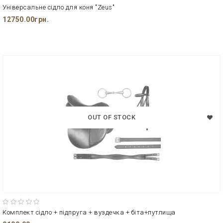
Універсальне сідло для коня "Zeus"
12750.00грн.
OUT OF STOCK
Комплект сідло + підпруга + вуздечка + біта+путлища