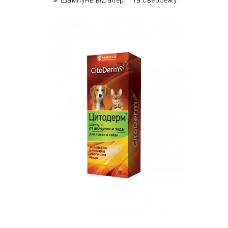
Шампунь від алергії та свербежу