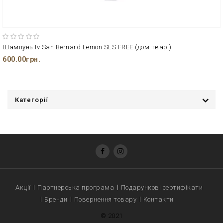
Шампунь Iv San Bernard Lemon SLS FREE (дом.твар.)
600.00грн.
Категорії
Акції
Партнерська програма
Подарункові сертифікати
Бренди
Повернення товару
Контакти
© 2021