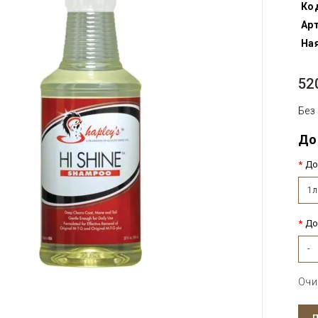
Ко
Арт
Ная
52
Без
До
До
1л
До
-
Очи