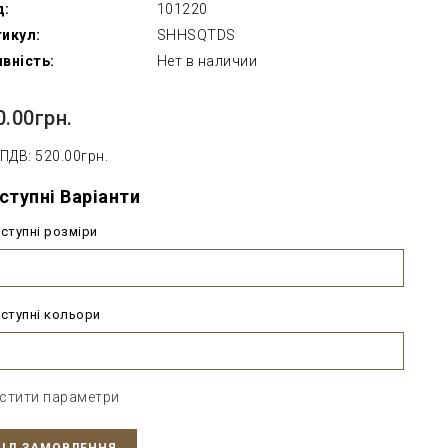
д:
101220
икул:
SHHSQTDS
вність:
Нет в наличии
0.00грн.
 ПДВ: 520.00грн.
ступні Варіанти
ступні розміри
ступні кольори
стити параметри