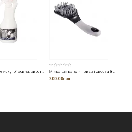
Спрей для блискучої вовни, хвоста і гриви Harry's Horse
М'яка щітка для гриви і хвоста BL
М'яка
.
200.00грн.
200.0