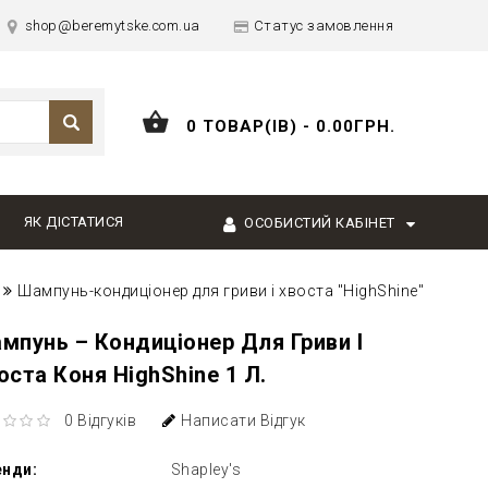
shop@beremytske.com.ua
Статус замовлення
0 ТОВАР(ІВ) - 0.00ГРН.
ЯК ДІСТАТИСЯ
ОСОБИСТИЙ КАБІНЕТ
Шампунь-кондиціонер для гриви і хвоста "HighShine"
мпунь – Кондиціонер Для Гриви І
оста Коня HighShine 1 Л.
0 Відгуків
Написати Відгук
енди:
Shapley's