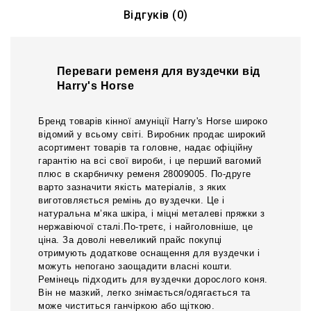
Відгуків (0)
Переваги ременя для вуздечки від
Harry's Horse
Бренд товарів кінної амуніції Harry's Horse широко
відомий у всьому світі. Виробник продає широкий
асортимент товарів та головне, надає офіційну
гарантію на всі свої вироби, і це перший вагомий
плюс в скарбничку ременя 28009005. По-друге
варто зазначити якість матеріалів, з яких
виготовляється ремінь до вуздечки. Це і
натуральна м’яка шкіра, і міцні металеві пряжки з
нержавіючої сталі.По-третє, і найголовніше, це
ціна. За доволі невеликий прайс покупці
отримують додаткове оснащення для вуздечки і
можуть непогано заощадити власні кошти.
Ремінець підходить для вуздечки дорослого коня.
Він не мазкий, легко знімається/одягається та
може чиститься ганчіркою або щіткою.