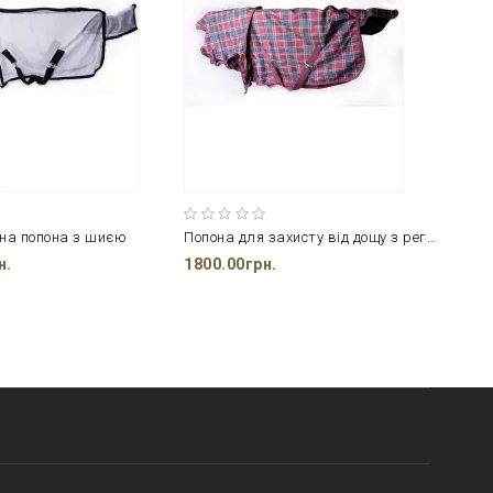
на попона з шиєю
Попона для захисту від дощу з регульованою шиєю 69 / 85cm
н.
1800.00грн.
300.0