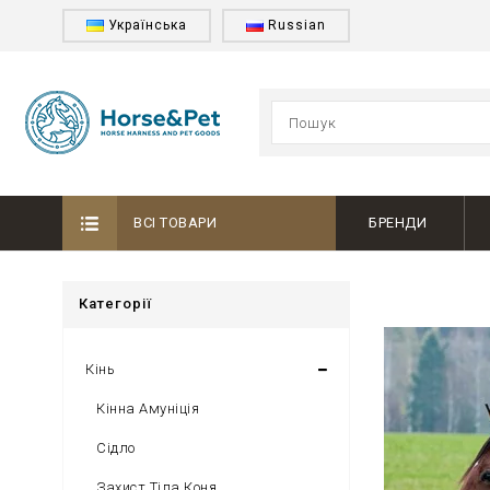
Українська
Russian
ВСІ ТОВАРИ
БРЕНДИ
Категорії
Кінь
Кінна Амуніція
Сідло
Захист Тіла Коня