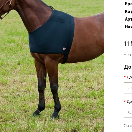
Бр
Ко
Арт
Ная
11
Без
До
До
чо
До
XL
Очи