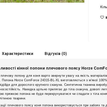
Кіл
Характеристики
Відгуків (0)
ливості кінної попони плечового поясу Horze ComF
плечову попону для коня варто звернути увагу на якість матеріалів,
у. Попона Horze ComForce 24315-BL-XL виготовляється з м'якої 100%
підійде для дорослого крупного скакуна. Синтетична тканина виробу 
зносостійкість. Накидка щільно прилягає до тіла скакуна, доволі ле
ою пряжкою попона не буде перекручуватися чи спадати з тіла коня
літиною тварини.
сації плечового поясу коня попона використовується при забоях та 