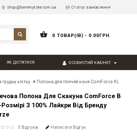
shop@beremytske.com.ua
Статус замовлення
0 ТОВАР(ІВ) - 0.00ГРН.
ЯК ДІСТАТИСЯ
ОСОБИСТИЙ КАБІНЕТ
 грудну клітку
Попона для плечей коня ComForce XL
ечова Попона Для Скакуна ComForce В
-Розмірі З 100% Лайкри Від Бренду
rze
0 Відгуків
Написати Відгук