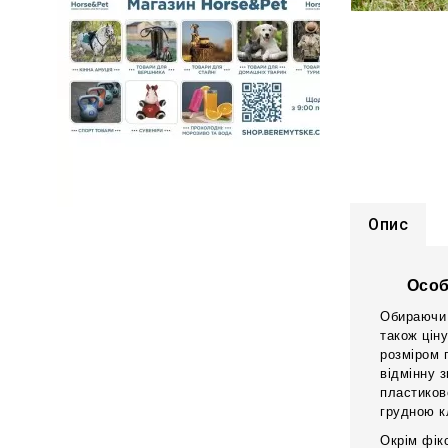
Опис
Особ
Обираючи 
також цін
розміром 
відмінну 
пластиков
грудною к
Окрім фік