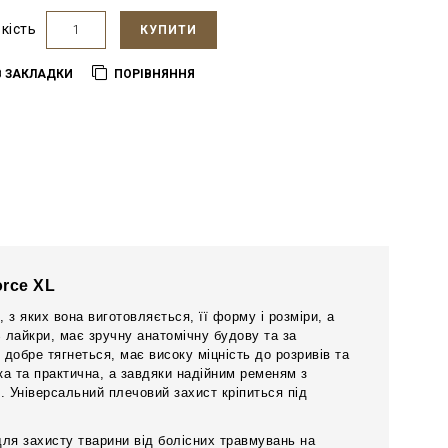
ькість
КУПИТИ
В ЗАКЛАДКИ
ПОРІВНЯННЯ
orce XL
 з яких вона виготовляється, її форму і розміри, а
 лайкри, має зручну анатомічну будову та за
добре тягнеться, має високу міцність до розривів та
гка та практична, а завдяки надійним ременям з
. Універсальний плечовий захист кріпиться під
для захисту тварини від болісних травмувань на