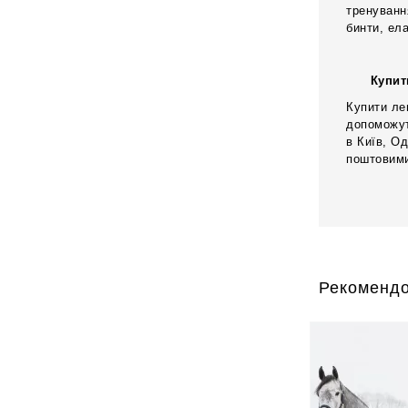
тренуванн
бинти, ел
Купит
Купити ле
допоможут
в Київ, Од
поштовими
Рекомендо