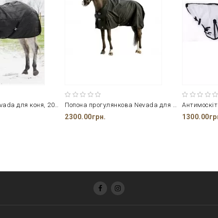
Попона денна Nevada для коня, 200г
Попона прогулянкова Nevada для коня
Антимоскіт
2300.00грн.
1300.00гр