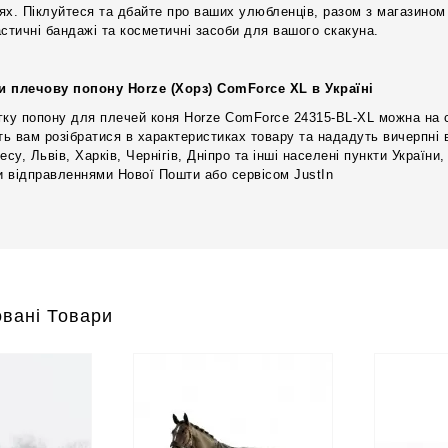
ях. Піклуйтеся та дбайте про ваших улюбленців, разом з магазином 
астичні бандажі та косметичні засоби для вашого скакуна.
и плечову попону Horze (Хорз) ComForce XL в Україні
гку попону для плечей коня Horze ComForce 24315-BL-XL можна на ст
ь вам розібратися в характеристиках товару та нададуть вичерпні в
есу, Львів, Харків, Чернігів, Дніпро та інші населені пункти Україн
 відправленнями Нової Пошти або сервісом JustIn
вані Товари