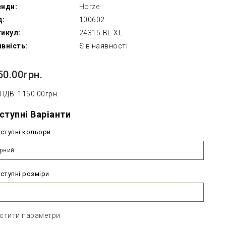
енди:
Horze
д:
100602
икул:
24315-BL-XL
вність:
Є в наявності
50.00грн.
 ПДВ: 1150.00грн.
ступні Варіанти
ступні кольори
рний
ступні розміри
стити параметри