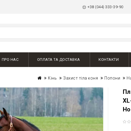
+38 (044) 333-39-90
ПРО НАС
ОПЛАТА ТА ДОСТАВКА
КОНТАКТИ
Кінь
Захист тіла коня
Попони
На
Пл
XL
Ho