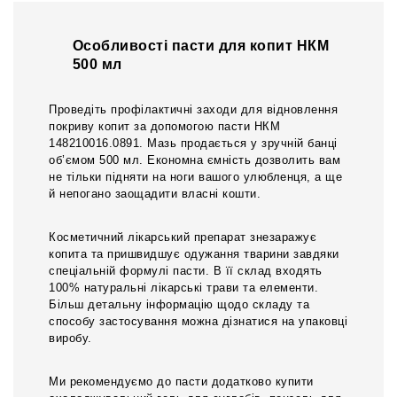
Особливості пасти для копит НКМ
500 мл
Проведіть профілактичні заходи для відновлення
покриву копит за допомогою пасти НКМ
148210016.0891. Мазь продається у зручній банці
об’ємом 500 мл. Економна ємність дозволить вам
не тільки підняти на ноги вашого улюбленця, а ще
й непогано заощадити власні кошти.
Косметичний лікарський препарат знезаражує
копита та пришвидшує одужання тварини завдяки
спеціальній формулі пасти. В її склад входять
100% натуральні лікарські трави та елементи.
Більш детальну інформацію щодо складу та
способу застосування можна дізнатися на упаковці
виробу.
Ми рекомендуємо до пасти додатково купити