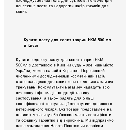
охолоджувальний гель для суглобів, пензель для
нанесення пасти та недорогий набір крючків для
копит.
Купити пасту для копит тварин НКМ 500 мл
в Києві
Купити недорогу пасту для копит тварин НКМ
500мл з доставкою в Київ чи будь – яке інше місто
України, можна на сайті Хорсіпет. Перевірений
численними дослідженнями косметичний засіб
стане панацеєю для копит коня після виснажливих
тренувань. Консультанти магазину нададуть всю
вичерпну інформацію щодо дії та типу
застосування, а також радять для більш
кваліфікованої консультації звернутися до вашого
ветеринарного лікаря. Всі товари представлені на
полицях магазину обов’язково мають сертифікати
та офіційну гарантію від виробника. Ми відправимо
ваше замовлення Новою Поштою чи сервісом