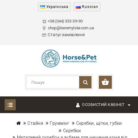
Українська
Russian
+38 (044) 333-39-90
shop@beremytske.com.ua
Статус замовлення
ОСОБИСТИЙ КАБІНЕТ
Стайня
Груммінг
Скребки, щітки, губки
Скребки
Металевий скребок з зубами для чищення коня від