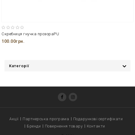
Скребниця гнучка прозораPU
100.00грн.
Категорії
Акції
Партнерська програма
Подарункові сертифікати
Бренди
Повернення товару
Контакти