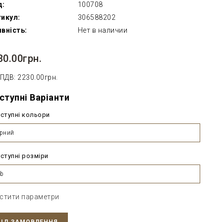
д:
100708
икул:
306588202
вність:
Нет в наличии
30.00грн.
 ПДВ: 2230.00грн.
ступні Варіанти
ступні кольори
рний
ступні розміри
b
стити параметри