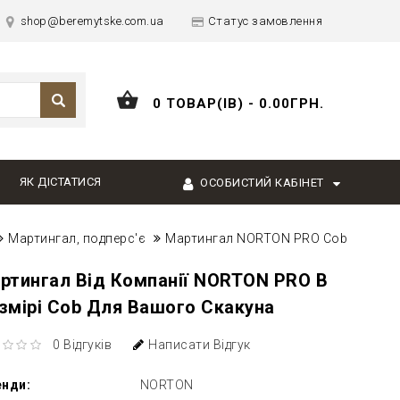
shop@beremytske.com.ua
Статус замовлення
0 ТОВАР(ІВ) - 0.00ГРН.
ЯК ДІСТАТИСЯ
ОСОБИСТИЙ КАБІНЕТ
Мартингал, подперс'є
Мартингал NORTON PRO Cob
ртингал Від Компанії NORTON PRO В
змірі Cob Для Вашого Скакуна
0 Відгуків
Написати Відгук
енди:
NORTON