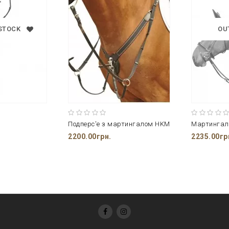
 STOCK
OU
Подперс'е з мартингалом HKM
Мартингал 
2200.00грн.
2235.00гр