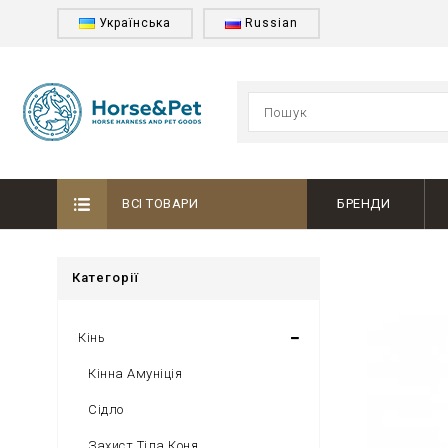
Українська
Russian
ВСІ ТОВАРИ
БРЕНДИ
Категорії
Кінь
Кінна Амуніція
Сідло
Захист Тіла Коня