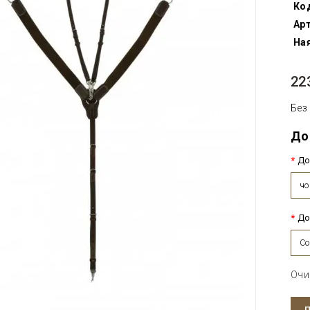
Ко
Арт
Ная
22
Без
До
До
чо
До
Co
Очи