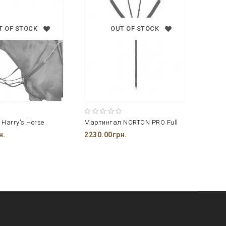
T OF STOCK
OUT OF STOCK
Harry's Horse
Мартингал NORTON PRO Full
Март
н.
2230.00грн.
2230.