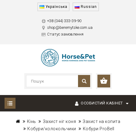
Українська
Russian
+38 (044) 333-39-90
shop@beremytske.com.ua
Статус замовлення
ОСОБИСТИЙ КАБІНЕТ
Кінь
Захист ніг коня
Захист на копита
Кобури/колокольчики
Кобури ProBell