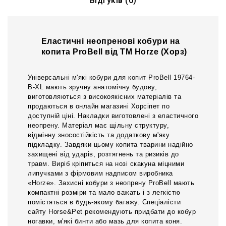
Відгуків (0)
Еластичні неопренові кобури на
копита ProBell від ТМ Horze (Хорз)
Універсальні м'які кобури для копит ProBell 19764-
B-XL мають зручну анатомічну будову,
виготовляються з високоякісних матеріалів та
продаються в онлайн магазині Хорсіпет по
доступній ціні. Накладки виготовлені з еластичного
неопрену. Матеріал має щільну структуру,
відмінну зносостійкість та додаткову м'яку
підкладку. Завдяки цьому копита тварини надійно
захищені від ударів, розтягнень та ризиків до
травм. Виріб кріпиться на нозі скакуна міцними
липучками з фірмовим надписом виробника
«Horze». Захисні кобури з неопрену ProBell мають
компактні розміри та мало важать і з легкістю
помістяться в будь-якому багажу. Спеціалісти
сайту Horse&Pet рекомендують придбати до кобур
ногавки, м'які бинти або мазь для копита коня.