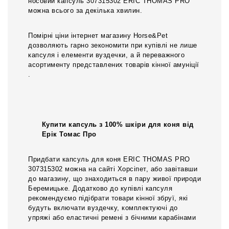
носовий капсуль 307315302 ERIC THOMAS PRO
можна всього за декілька хвилин.
Помірні ціни інтернет магазину Horse&Pet
дозволяють гарно зекономити при купівлі не лише
капсуля і елементи вуздечки, а й переважного
асортименту представлених товарів кінної амуніції
.
Купити капсуль з 100% шкіри для коня від
Ерік Томас Про
Придбати капсуль для коня ERIC THOMAS PRO
307315302 можна на сайті Хорсіпет, або завітавши
до магазину, що знаходиться в пару живої природи
Беремицьке. Додатково до купівлі капсуля
рекомендуємо підібрати товари кінної збруї, які
будуть включати вуздечку, комплектуючі до
упряжі або еластичні ремені з бічними карабінами