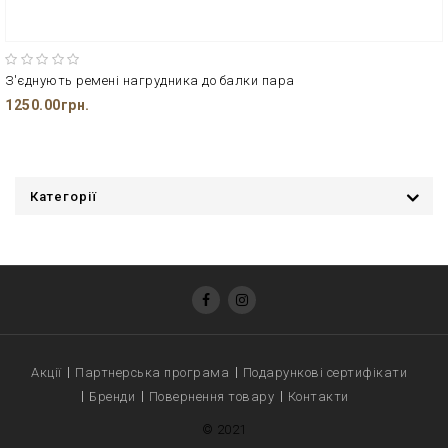
З'єднують ремені нагрудника до балки пара
1250.00грн.
Категорії
Акції
Партнерська програма
Подарункові сертифікати
Бренди
Повернення товару
Контакти
© 2021