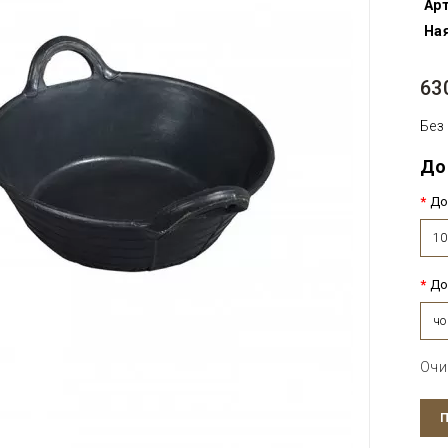
Арт
Ная
63
Без
До
До
10
До
чо
Очи