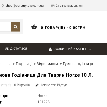
shop@beremytske.com.ua
Статус замовлення
0 ТОВАР(ІВ) - 0.00ГРН.
ЯК ДІСТАТИСЯ
ОСОБИСТИЙ КАБІНЕТ
ування
Годівниці
Відра, миски
Гумова годівниця
мова Годівниця Для Тварин Horze 10 Л.
0 Відгуків
Написати Відгук
енди:
Horze
д:
101298