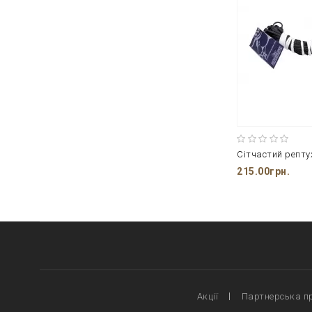
Сітчастий репту
215.00грн.
Акції
Партнерська п