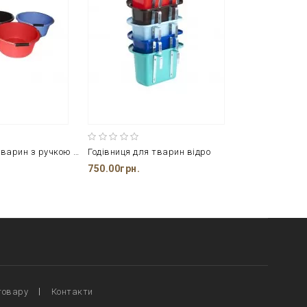
Годівниця для тварин з ручкою 711130015
Годівниця для тварин відро
750.00грн.
товару
Контакти