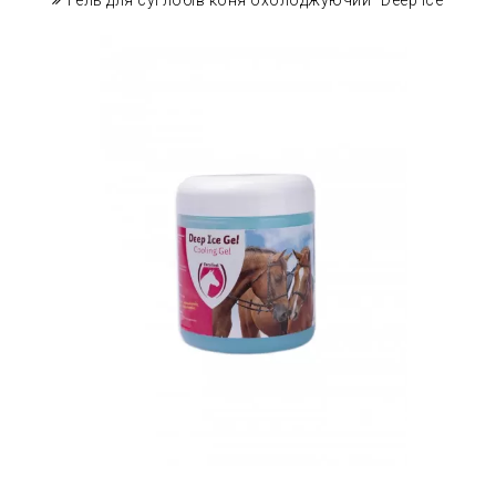
Гель для суглобів коня охолоджуючий "Deep Ice"