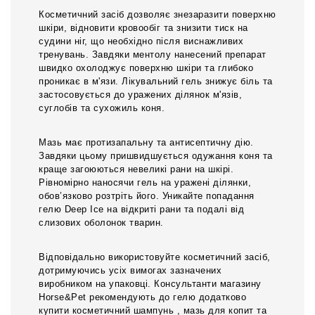
Косметичний засіб дозволяє знезаразити поверхню
шкіри, відновити кровообіг та знизити тиск на
судини ніг, що необхідно після виснажливих
тренувань. Завдяки ментолу нанесений препарат
швидко охолоджує поверхню шкіри та глибоко
проникає в м'язи. Лікувальний гель знижує біль та
застосовується до уражених ділянок м'язів,
суглобів та сухожиль коня.
Мазь має протизапальну та антисептичну дію.
Завдяки цьому пришвидшується одужання коня та
краще загоюються невеликі рани на шкірі.
Рівномірно наносячи гель на уражені ділянки,
обов’язково розтріть його. Уникайте попадання
гелю Deep Ice на відкриті рани та подалі від
слизових оболонок тварин.
Відповідально використовуйте косметичний засіб,
дотримуючись усіх вимогах зазначених
виробником на упаковці. Консультанти магазину
Horse&Pet рекомендують до гелю додатково
купити косметичний шампунь , мазь для копит та