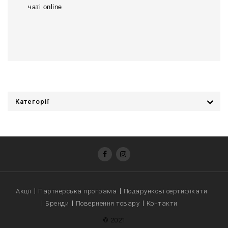
чаті online
Категорії
Акції
Партнерська програма
Подарункові сертифікати
Бренди
Повернення товару
Контакти
© 2021