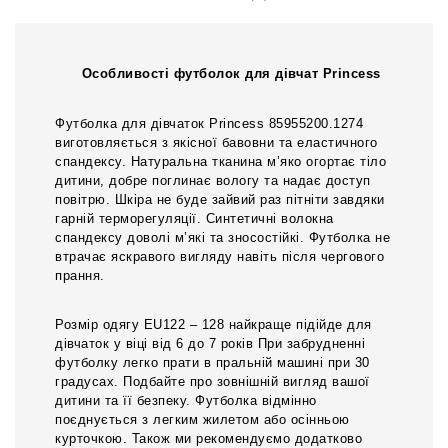
Особливості футболок для дівчат Princess
Футболка для дівчаток Princess 85955200.1274
виготовляється з якісної бавовни та еластичного
спандексу. Натуральна тканина м’яко огортає тіло
дитини, добре поглинає вологу та надає доступ
повітрю. Шкіра не буде зайвий раз пітніти завдяки
гарній терморегуляції. Синтетичні волокна
спандексу доволі м’які та зносостійкі. Футболка не
втрачає яскравого вигляду навіть після чергового
прання.
Розмір одягу EU122 – 128 найкраще підійде для
дівчаток у віці від 6 до 7 років При забрудненні
футболку легко прати в пральній машині при 30
градусах. Подбайте про зовнішній вигляд вашої
дитини та її безпеку. Футболка відмінно
поєднується з легким жилетом або осінньою
курточкою. Також ми рекомендуємо додатково