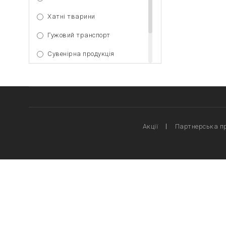
Хатні тварини
Гужовий транспорт
Сувенірна продукція
Активний відпочинок
Спорт
Акції
Партнерська п