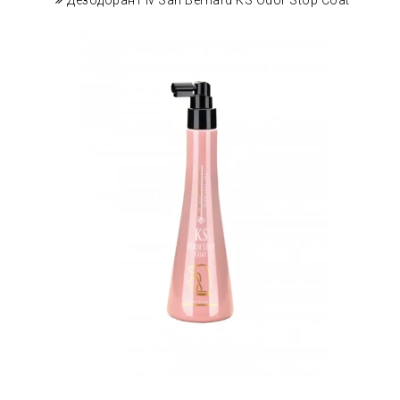
Дезодорант Iv San Bernard KS Odor'Stop Coat