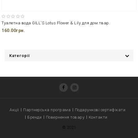
Туалетна вода GILL'S Lotus Flower & Lily для дом.твар.
160.00грн.
Категорії
Акції
Партнерська програма
Подарункові сертифікати
Бренди
Повернення товару
Контакти
© 2021