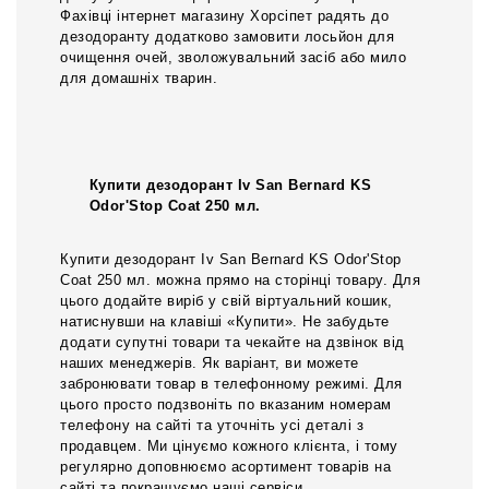
Фахівці інтернет магазину Хорсіпет радять до
дезодоранту додатково замовити лосьйон для
очищення очей, зволожувальний засіб або мило
для домашніх тварин.
Купити дезодорант Iv San Bernard KS
Odor'Stop Coat 250 мл.
Купити дезодорант Iv San Bernard KS Odor'Stop
Coat 250 мл. можна прямо на сторінці товару. Для
цього додайте виріб у свій віртуальний кошик,
натиснувши на клавіші «Купити». Не забудьте
додати супутні товари та чекайте на дзвінок від
наших менеджерів. Як варіант, ви можете
забронювати товар в телефонному режимі. Для
цього просто подзвоніть по вказаним номерам
телефону на сайті та уточніть усі деталі з
продавцем. Ми цінуємо кожного клієнта, і тому
регулярно доповнюємо асортимент товарів на
сайті та покращуємо наші сервіси.