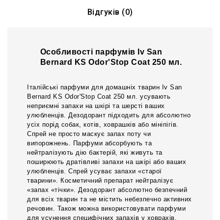
Відгуків (0)
Особливості парфумів Iv San
Bernard KS Odor'Stop Coat 250 мл.
Італійські парфуми для домашніх тварин Iv San
Bernard KS Odor'Stop Coat 250 мл. усувають
неприємні запахи на шкірі та шерсті ваших
улюбленців. Дезодорант підходить для абсолютно
усіх порід собак, котів, ховрашків або мініпігів.
Спрей не просто маскує запах поту чи
випорожнень. Парфуми абсорбують та
нейтралізують дію бактерій, які живуть та
поширюють дратівливі запахи на шкірі або ваших
улюбленців. Спрей усуває запахи «старої
тварини». Косметичний препарат нейтралізує
«запах «тічки». Дезодорант абсолютно безпечний
для всіх тварин та не містить небезпечно активних
речовин. Також можна використовувати парфуми
для усунення специфічних запахів у ховрахів.