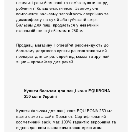
невеликі рани біля пащі та пом’якшувати шкіру,
роблячи її більш еластичною. Зволожуючі
компоненти бальзаму запобігають свербінню та
дискомфорту на сухій або губчастій шкірі.
Бальзам для пащі продається у невеликій
економній пляшці об’ємом в 250 мл.
Продавці магазину Horse&Pet рекомендують до
бальзаму додатково купити ранозагоювальний
препарат для шкіри, спрей від комах та зручний
ящик – органайзер для речей.
Купити бальзам для пащі коня EQUIBONA
250 мл в Україні
Купити бальзам для пащі коня EQUIBONA 250 мл
варто саме на сайті Хорсіпет. Сертифікований
косметичний засіб має 100% гарантію виробника та
відповідає всім заявленим характеристикам.