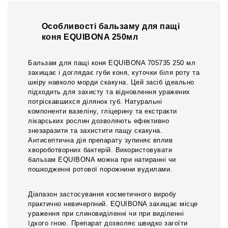
Особливості бальзаму для пащі
коня EQUIBONA 250мл
Бальзам для пащі коня EQUIBONA 705735 250 мл
захищає і доглядає губи коня, куточки біля роту та
шкіру навколо морди скакуна. Цей засіб ідеально
підходить для захисту та відновлення уражених
потріскавшихся ділянок губ. Натуральні
компоненти вазеліну, гліцерину та екстракти
лікарських рослин дозволяють ефективно
знезаразити та захистити пащу скакуна.
Антисептична дія препарату зупиняє вплив
хвороботворних бактерій. Використовувати
бальзам EQUIBONA можна при натиранні чи
пошкодженні ротової порожнини вудилами.
Діапазон застосування косметичного виробу
практично невичерпний. EQUIBONA захищає місце
ураження при слиновиділенні чи при виділенні
їдкого гною. Препарат дозволяє швидко загоїти