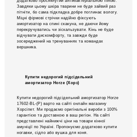
додатково просякнутий антибактеріальною піною.
Завдяки цьому шкіра тварини не буде зайвий раз
пітніти, бо сама підкладка добре поглинає вологу.
Міцні фірмові стрічки надійно фіксують
амортизатор на спині скакуна, не даючи йому
перекручуватись чи зіскальзувати. Кінь не буде
відчувати дискомфорту, та завжди буде
зосереджений на тренуваннях та командах
вершника.
Купити недорогий підсідельний
амортизатор Horze (Хорз)
Купити недорогий підсідельний амортизатор Horze
17602-BL-(P) варто на сайті онлайн магазину
Хорсіпет. Ми продаємо оригінальні вироби з 100%
гарантією та доставкою в ваш регіон. На сайті
представлені найнижчі ціни на товари кінної
амуніції по Україні. Пропонуємо додатково купити
ногавки, сідло або вушка для коня.