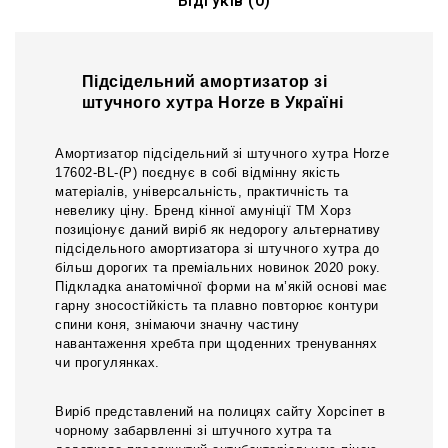
Відгуків (0)
Підсідельний амортизатор зі
штучного хутра Horze в Україні
Амортизатор підсідельний зі штучного хутра Horze
17602-BL-(P) поєднує в собі відмінну якість
матеріалів, універсальність, практичність та
невелику ціну. Бренд кінної амуніції ТМ Хорз
позиціонує даний виріб як недорогу альтернативу
підсідельного амортизатора зі штучного хутра до
більш дорогих та преміальних новинок 2020 року.
Підкладка анатомічної форми на м’якій основі має
гарну зносостійкість та плавно повторює контури
спини коня, знімаючи значну частину
навантаження хребта при щоденних тренуваннях
чи прогулянках.
Виріб представлений на полицях сайту Хорсіпет в
чорному забарвленні зі штучного хутра та