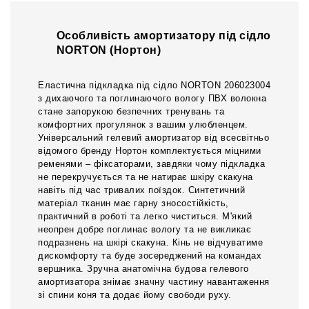
Особливість амортизатору під сідло
NORTON (Нортон)
Еластична підкладка під сідло NORTON 206023004
з дихаючого та поглинаючого вологу ПВХ волокна
стане запорукою безпечних тренувань та
комфортних прогулянок з вашим улюбленцем.
Універсальний гелевий амортизатор від всесвітньо
відомого бренду Нортон комплектується міцними
ременями – фіксаторами, завдяки чому підкладка
не перекручується та не натирає шкіру скакуна
навіть під час тривалих поїздок. Синтетичний
матеріал тканин має гарну зносостійкість,
практичний в роботі та легко чиститься. М'який
неопрен добре поглинає вологу та не викликає
подразнень на шкірі скакуна. Кінь не відчуватиме
дискомфорту та буде зосереджений на командах
вершника. Зручна анатомічна будова гелевого
амортизатора знімає значну частину навантаження
зі спини коня та додає йому свободи руху.