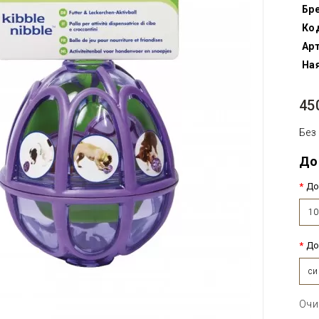
Бр
Ко
Арт
Ная
45
Без
До
До
10
До
си
Очи