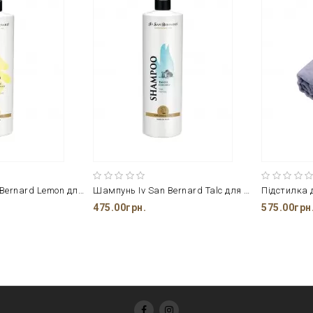
Шампунь Iv San Bernard Lemon для короткої шерсті (дом.твар.)
Шампунь Iv San Bernard Talc для дом.твар.
Підстилка 
475.00грн.
575.00грн