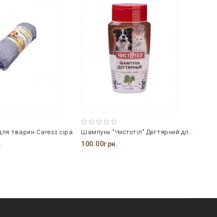
для тварин Caress сіра
Шампунь "Чистотіл" Дегтярний для дом.твар. при шкір. Хворобах
.
100.00грн.
275.0