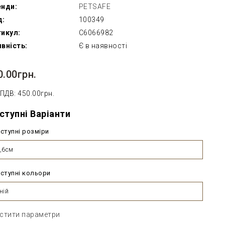
енди:
PETSAFE
д:
100349
икул:
C6066982
вність:
Є в наявності
0.00грн.
 ПДВ: 450.00грн.
ступні Варіанти
ступні розміри
,6см
ступні кольори
ній
стити параметри