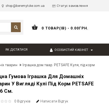
shop@beremytske.com.ua
Статус замовлення
0 ТОВАР(ІВ) - 0.00ГРН.
ЯК ДІСТАТИСЯ
ОСОБИСТИЙ КАБІНЕТ
іх тварин
Іграшка дом.твар. PETSAFE Куля, під корм
цна Гумова Іграшка Для Домашніх
арин У Вигляді Кулі Під Корм PETSAFE
,6 См.
0 Відгуків
Написати Відгук