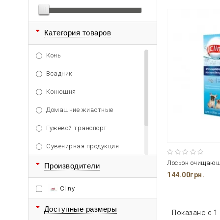
Категория товаров
Конь
Всадник
Конюшня
Домашние животные
Гужевой транспорт
Сувенирная продукция
Активный отдых
Производители
144.00грн.
Спорт
Cliny
Доступные размеры
Показано с 1 